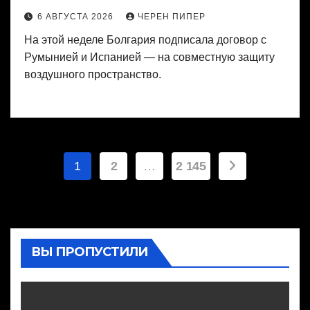
6 АВГУСТА 2026
ЧЕРЕН ПИПЕР
На этой неделе Болгария подписала договор с
Румынией и Испанией — на совместную защиту
воздушного пространство.
Пагинация
1
2
…
2 145
записей
ВЫ ПРОПУСТИЛИ