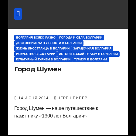
БОЛГАРИЯ ВСЯКО РАЗНО
ГОРОДА И СЕЛА БОЛГАРИИ
ДОСТОПРИМЕЧАТЕЛЬНОСТИ В БОЛГАРИИ
ЖИЗНЬ ИНОСТРАНЦА В БОЛГАРИИ
ЗАГАДОЧНАЯ БОЛГАРИЯ
ИСКУССТВО В БОЛГАРИИ
ИСТОРИЧЕСКИЙ ТУРИЗМ В БОЛГАРИИ
КУЛЬТУРНЫЙ ТУРИЗМ В БОЛГАРИИ
ТУРИЗМ В БОЛГАРИИ
Город Шумен
14 ИЮНЯ 2014
ЧЕРЕН ПИПЕР
Город Шумен — наше путешествие к
памятнику «1300 лет Болгарии»