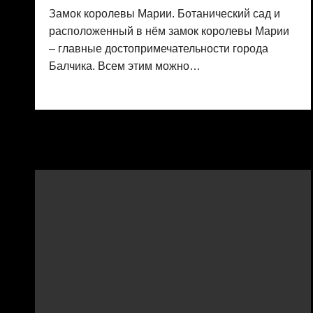
Замок королевы Марии. Ботанический сад и
расположенный в нём замок королевы Марии
– главные достопримечательности города
Балчика. Всем этим можно…