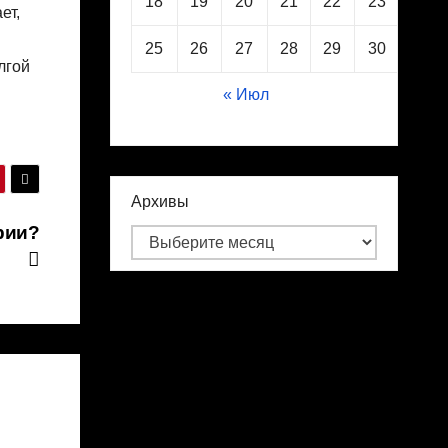
18
19
20
21
22
23
24
ет,
25
26
27
28
29
30
31
лгой
« Июл
Архивы
рии?