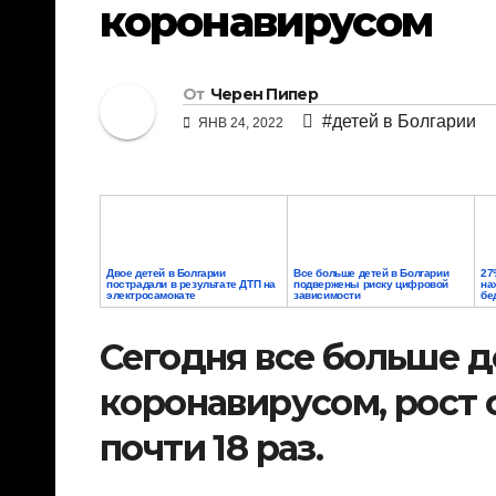
коронавирусом
От
Черен Пипер
#детей в Болгарии
ЯНВ 24, 2022
Двое детей в Болгарии
Все больше детей в Болгарии
27
пострадали в результате ДТП на
подвержены риску цифровой
на
электросамокате
зависимости
бе
Сегодня все больше д
коронавирусом, рост 
почти 18 раз.