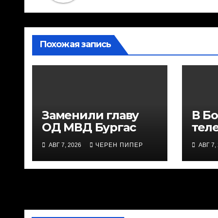
Похожая запись
Заменили главу
В Б
ОД МВД Бургас
тел
лин
АВГ 7, 2026
ЧЕРЕН ПИПЕР
АВГ 7,
пост
зво