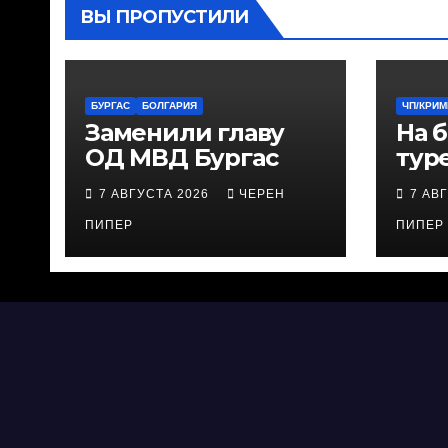
ВЫ ПРОПУСТИЛИ
БУРГАС
БОЛГАРИЯ
ЧП/КРИ
Заменили главу
На 
ОД МВД Бургас
тур
зад
7 АВГУСТА 2026
ЧЕРЕН
7 АВ
ове
ПИПЕР
ПИПЕР