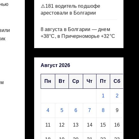
енью
⚠️181 водитель подшофе
арестовали в Болгарии
8 августа в Болгарии — днем
овили
+38°С, в Причерноморье +32°С
тик
Август 2026
Пн
Вт
Ср
Чт
Пт
Сб
Вс
ем
1
2
3
4
5
6
7
8
9
10
11
12
13
14
15
16
17