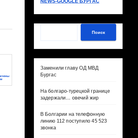
NEWS-GOOGLE БУРГАС
Поиск
Поиск
Заменили главу ОД МВД
Бургас
вачены
ем
На болгаро-турецкой границе
задержали… овечий жир
В Болгарии на телефонную
линию 112 поступило 45 523
звонка