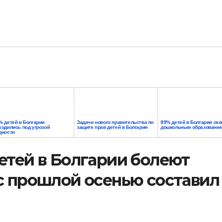
% детей в Болгарии
Задачи нового правительства по
89% детей в Болгарии ох
ходились под угрозой
защите прав детей в Болгарии
дошкольным образовани
дности
етей в Болгарии болеют
с прошлой осенью составил