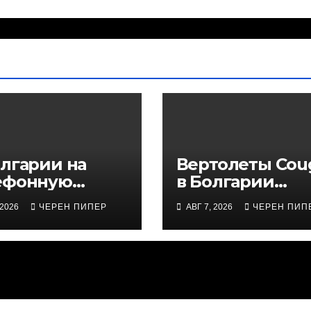
олгарии на
Вертолеты Cou
ефонную
в Болгарии
ию 112
совершили 97
 2026
ЧЕРЕН ПИПЕР
АВГ 7, 2026
ЧЕРЕН ПИП
упило 45 523
вылетов на по
нка