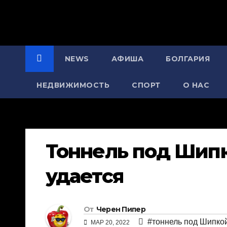
NEWS
АФИША
БОЛГАРИЯ
НЕДВИЖИМОСТЬ
СПОРТ
О НАС
Тоннель под Шипк
удается
От
Черен Пипер
#тоннель под Шипко
МАР 20, 2022