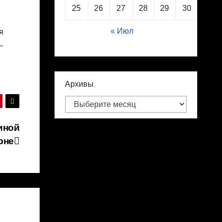
25
26
27
28
29
30
31
« Июл
я
—
Архивы
иной
рне