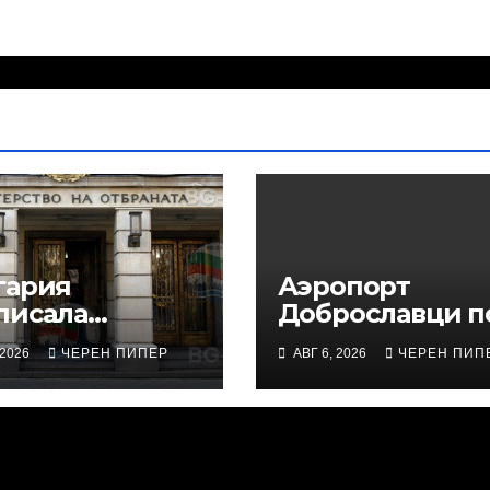
гария
Аэропорт
писала
Доброславци п
овор на
Софией —
 2026
ЧЕРЕН ПИПЕР
АВГ 6, 2026
ЧЕРЕН ПИП
местную
возрождается
иту
душного
странство