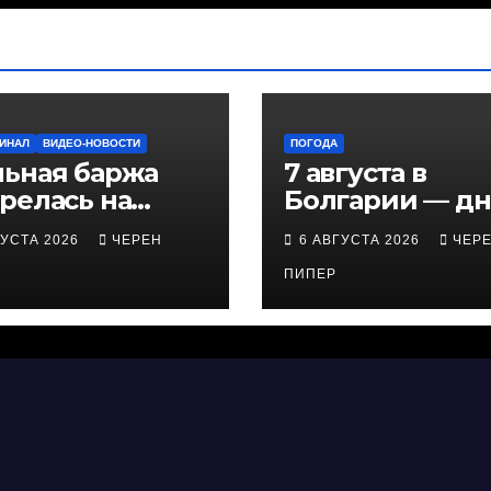
МИНАЛ
ВИДЕО-НОВОСТИ
ПОГОДА
льная баржа
7 августа в
орелась на
Болгарии — д
ае недалеко от
+38°С, в
ГУСТА 2026
ЧЕРЕН
6 АВГУСТА 2026
ЧЕР
е
Причерноморь
+32°С
ПИПЕР