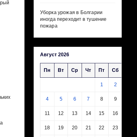
орый
Уборка урожая в Болгарии
иногда переходит в тушение
пожара
я
Август 2026
Пн
Вт
Ср
Чт
Пт
Сб
Вс
1
2
3
льких
4
5
6
7
8
9
10
11
12
13
14
15
16
17
та
18
19
20
21
22
23
24