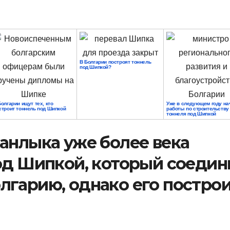
В Болгарии построят тоннель
под Шипкой?
Болгарии ищут тех, кто
Уже в следующем году на
строит тоннель под Шипкой
работы по строительству
тоннеля под Шипкой
анлыка уже более века
од Шипкой, который соедин
лгарию, однако его постро